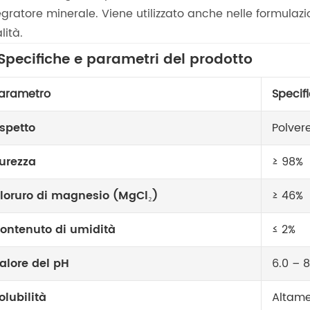
egratore minerale. Viene utilizzato anche nelle formula
lità.
 Specifiche e parametri del prodotto
arametro
Specif
spetto
Polvere
urezza
≥ 98%
loruro di magnesio (MgCl₂)
≥ 46%
ontenuto di umidità
≤ 2%
alore del pH
6.0 – 8
olubilità
Altame