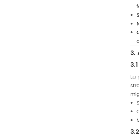
f
3.
3.
La 
str
mig
S
C
3.