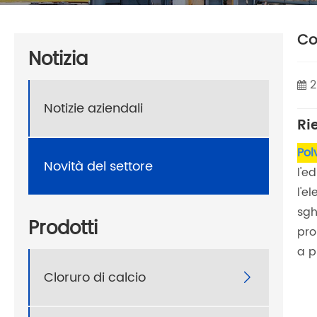
Co
Notizia
2
Notizie aziendali
Ri
Pol
Novità del settore
l'e
l'e
sgh
Prodotti
pro
a p
Cloruro di calcio
