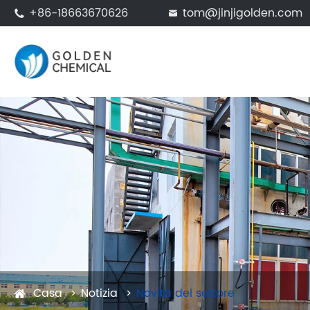
+86-18663670626
tom@jinjigolden.com


Casa
Notizia
Novità del settore