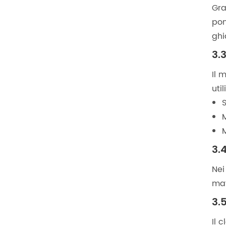
Gra
pon
ghi
3.
Il 
uti
M
M
3.
Nei
mat
3.
Il 