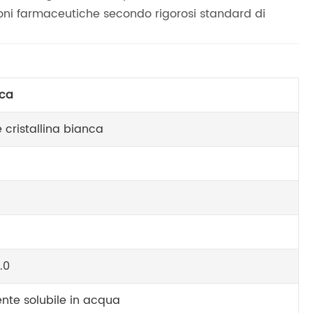
zioni farmaceutiche secondo rigorosi standard di
ica
 cristallina bianca
.0
nte solubile in acqua