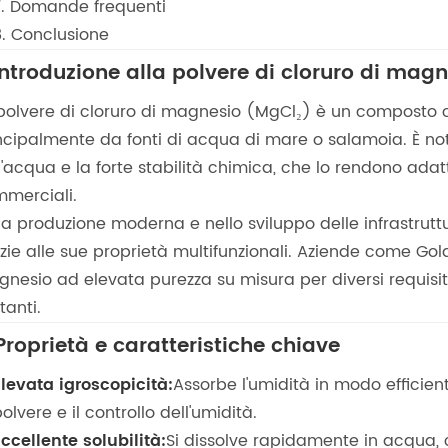
7. Domande frequenti
8. Conclusione
 Introduzione alla polvere di cloruro di mag
polvere di cloruro di magnesio (MgCl₂) è un composto cr
ncipalmente da fonti di acqua di mare o salamoia. È no
l'acqua e la forte stabilità chimica, che lo rendono ada
merciali.
la produzione moderna e nello sviluppo delle infrastru
zie alle sue proprietà multifunzionali. Aziende come Gol
nesio ad elevata purezza su misura per diversi requisiti
tanti.
 Proprietà e caratteristiche chiave
Elevata igroscopicità:
Assorbe l'umidità in modo efficien
olvere e il controllo dell'umidità.
ccellente solubilità:
Si dissolve rapidamente in acqua, 