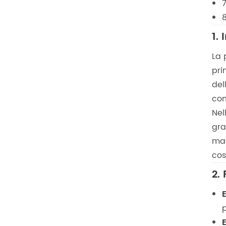
1.
La 
pri
del
com
Nel
gra
mag
cos
2.
p
E