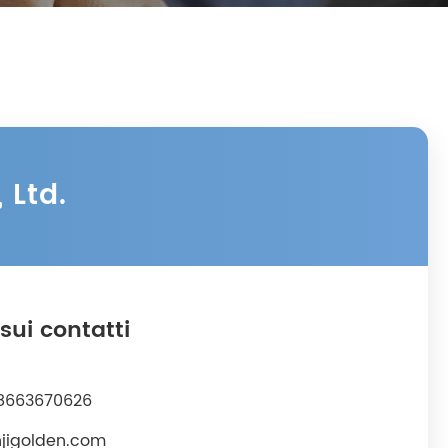
 Ltd.
sui contatti
8663670626
jigolden.com