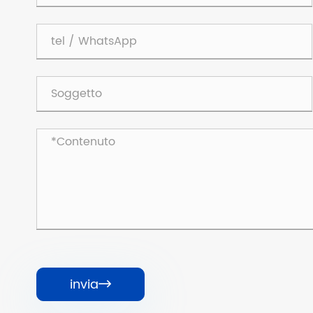
invia
