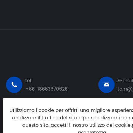
tel:
E-mail


+86-18663670626
tom@j
Utilizziamo i cookie per offrirti una migliore esperie
analizzare il traffico del sito e personalizzare i cont
questo sito, accetti il ​​nostro utilizzo dei cookie.
riservatezza