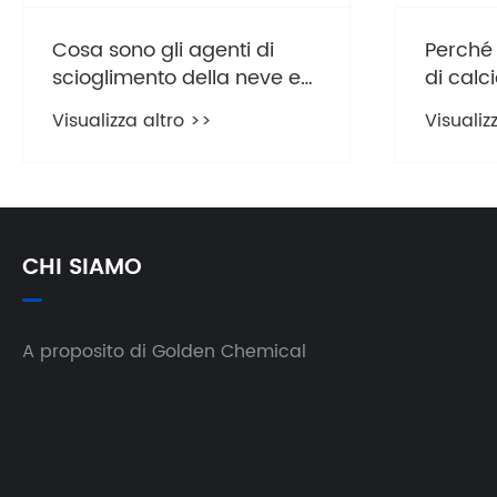
Cosa sono gli agenti di
Perché 
scioglimento della neve e
di calc
come funzionano?
applicaz
Visualizza altro >>
Visualiz
quotid
CHI SIAMO
A proposito di Golden Chemical