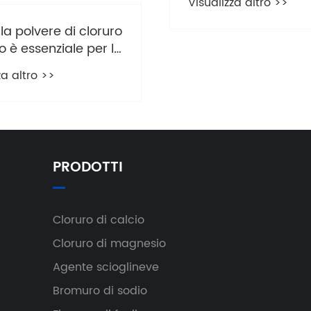
Visualizza altro >>
la polvere di cloruro
io è essenziale per le
ioni industriali e
za altro >>
iane?
PRODOTTI
Cloruro di calcio
Cloruro di magnesio
Agente scioglineve
Bromuro di sodio