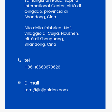
Taihangshan Road, Sophia
International Center, città di
Qingdao, provincia di
Shandong, Cina
Sito della fabbrica: No.1,
villaggio di Cuijia, Houzhen,
città di Shouguang,
Shandong, Cina
tel

+86-18663670626
E-mail

tom@jinjigolden.com