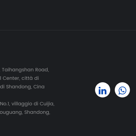
 1, Taihangshan Road,
 Center, città di
 di Shandong, Cina
o.1, villaggio di Cuijia,
Shouguang, Shandong,