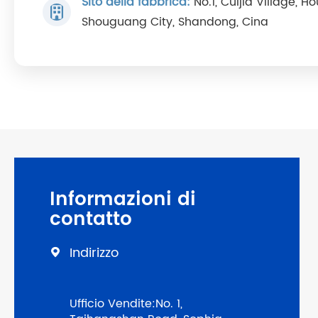
Sito della fabbrica:
No.1, Cuijia Village, 
Shouguang City, Shandong, Cina
Informazioni di
contatto
Indirizzo

Ufficio Vendite:No. 1,