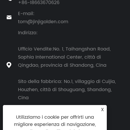
+86-18663670626
E-mail:

tom@jinjigolden.com
Indirizzo:
Ufficio Vendite:No. 1, Taihangshan Road,
Sophia International Center, città di
Qingdao, provincia di Shandong, Cina

Sito della fabbrica: No.1, villaggio di Cuijia,
Houzhen, città di Shouguang, Shandong,
Cina
X
Utilizziamo i cookie per offrirti una
migliore esperienza di navigazione,