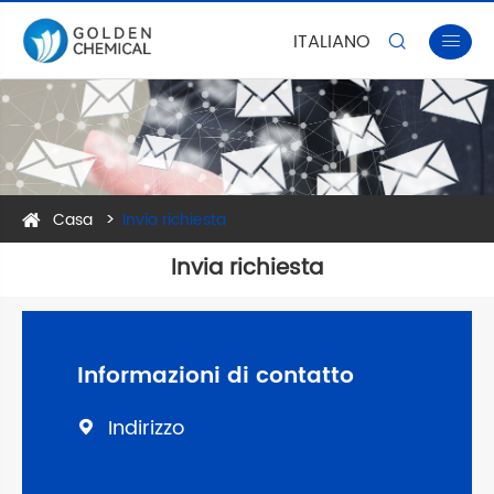
ITALIANO


Casa
Invia richiesta
Invia richiesta
Informazioni di contatto
Indirizzo
